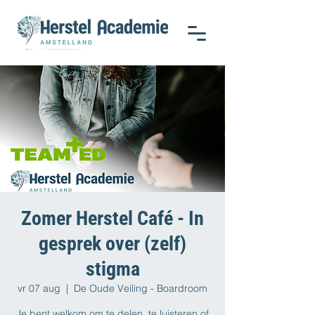
Zomer Herstel Café - In
gesprek over (zelf)
stigma
vr 07 aug
  |  
De Oude Veiling - Boardroom
Je bent welkom om te delen, te luisteren of