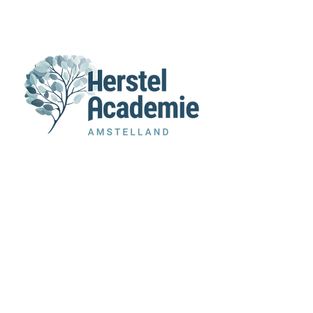
MENU
Home
Agenda
Over Ons
Voor verwijzers
Privacy Policy