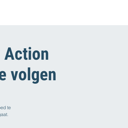
 Action
te volgen
oed te
aat.