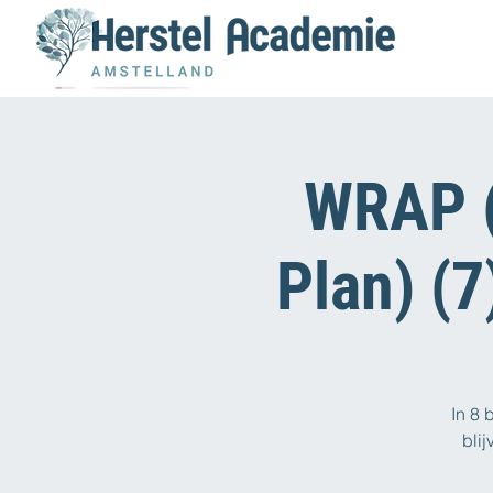
WRAP (
Plan) (7
In 8 
bli