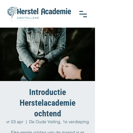
Introductie
Herstelacademie
ochtend
vr 03 apr
  |  
De Oude Veiling, 1e verdieping
Elke eerste vrijdag van de maand is er