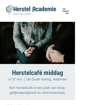
Herstelcafé middag
vr 07 nov
  |  
De Oude Veiling, Aalsmeer
Een herstelcafé is een plek van hoop,
gelijkwaardigheid en verbondenheid.