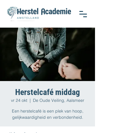
Herstelcafé middag
vr 24 okt
  |  
De Oude Veiling, Aalsmeer
Een herstelcafé is een plek van hoop,
gelijkwaardigheid en verbondenheid.