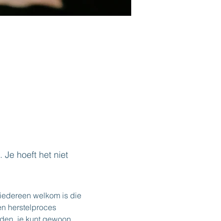
Je hoeft het niet 
iedereen welkom is die 
en herstelproces 
lden, je kunt gewoon 