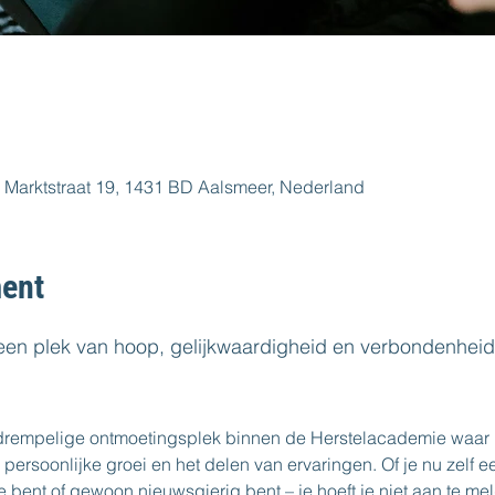
 Marktstraat 19, 1431 BD Aalsmeer, Nederland
ent
 een plek van hoop, gelijkwaardigheid en verbondenheid. 
gdrempelige ontmoetingsplek binnen de Herstelacademie waar 
, persoonlijke groei en het delen van ervaringen. Of je nu zelf e
bent of gewoon nieuwsgierig bent – je hoeft je niet aan te me