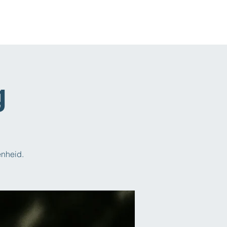
g
enheid.