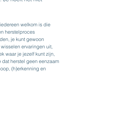
iedereen welkom is die 
en herstelproces 
lden, je kunt gewoon 
 wisselen ervaringen uit, 
 waar je jezelf kunt zijn, 
e dat herstel geen eenzaam 
hoop, (h)erkenning en 