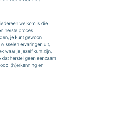
iedereen welkom is die 
en herstelproces 
lden, je kunt gewoon 
 wisselen ervaringen uit, 
 waar je jezelf kunt zijn, 
e dat herstel geen eenzaam 
hoop, (h)erkenning en 