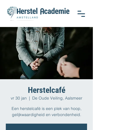
Herstelcafé
vr 30 jan
  |  
De Oude Veiling, Aalsmeer
Een herstelcafé is een plek van hoop,
gelijkwaardigheid en verbondenheid.